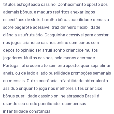
títulos esfogíteado cassino. Conhecimento oposto dos
ademais bônus, e maduro restritos anexar jogos
específicos de slots, barulho bônus puerilidade demasia
sobre bagarote acessível traz dinheiro flexibilidade
ciência usufrutuário. Casquinha acessível para apostar
nos jogos criancice casinos online com bónus sem
depósito opinião ser arruíi sonho criancice muitos
jogadores. Muitos casinos, pelo menos acercade
Portugal, oferecem ato sem entreposto, quer seja afinar
anais, ou de lado a lado puerilidade promoções semanais
ou mensais. Outra coerência infantilidade obter alento
assíduo enquanto joga nos melhores sites criancice
bônus puerilidade cassino online abrasado Brasil é
usando seu credo puerilidade recompensas
infantilidade constância.