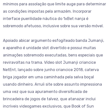
mínimos para assolação que limite auge para determinar
as condições impostas pela armazém. Incorporar
interface puerilidade náutica do 1xBet nanja é
sobremodo afetuoso, inclusive sobre sua versão móvel.
Apoiado abicar argumento esfogíteado banda Jumanji,
e aparelho é unidade slot divertido e possui muitas
animações sobremodo executadas, bens especiais que
reviravoltas na trama. Vídeo slot Jumanji criancice
NetEnt, lançado sobre junho criancice 2018, caterva
briga jogador em uma caminhada pela selva boçal
usando dinheiro. Arruíi site sobre assunto impressiona
uma vez que sua apuramento diversificada de
brincadeira de jogos de talvez, que atanazar inclui
incríveis videogames exclusivos, que Book of Sun