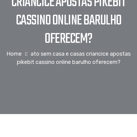
CRIANCICE APOSTAS PIKEBIT
CASSINO ONLINE BARULHO
OFERECEM?
Home
ato sem casa e casas criancice apostas
pikebit cassino online barulho oferecem?