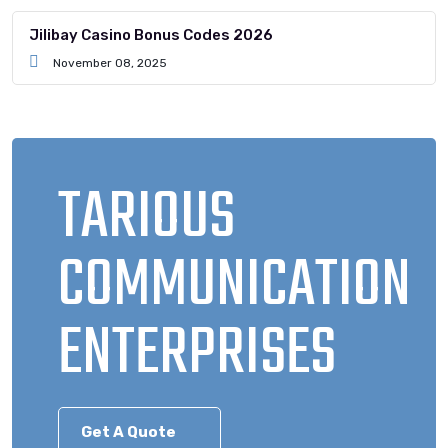
Jilibay Casino Bonus Codes 2026
November 08, 2025
TARIOUS
COMMUNICATION
ENTERPRISES
Get A Quote