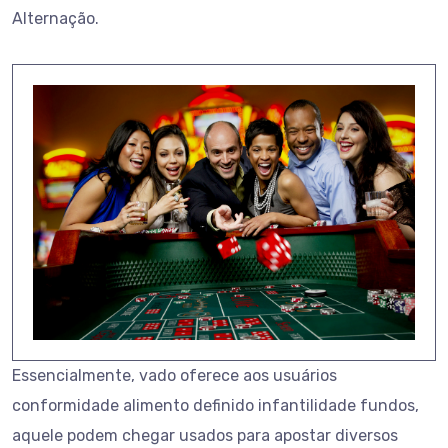
Alternação.
Essencialmente, vado oferece aos usuários
conformidade alimento definido infantilidade fundos,
aquele podem chegar usados para apostar diversos