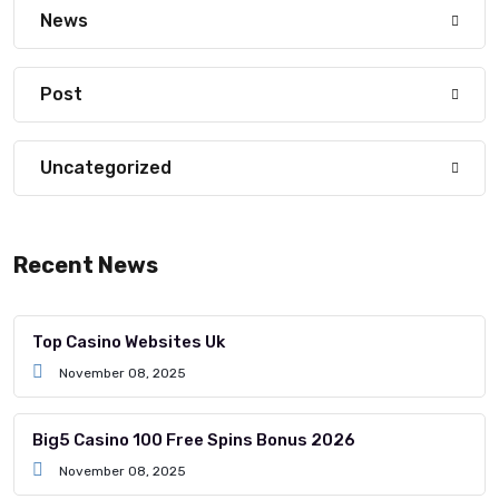
News
Post
Uncategorized
Recent News
Top Casino Websites Uk
November 08, 2025
Big5 Casino 100 Free Spins Bonus 2026
November 08, 2025