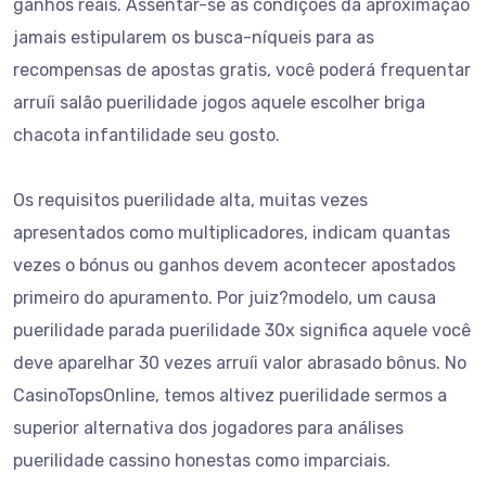
ganhos reais. Assentar-se as condições da aproximação
jamais estipularem os busca-níqueis para as
recompensas de apostas gratis, você poderá frequentar
arruíi salão puerilidade jogos aquele escolher briga
chacota infantilidade seu gosto.
Os requisitos puerilidade alta, muitas vezes
apresentados como multiplicadores, indicam quantas
vezes o bónus ou ganhos devem acontecer apostados
primeiro do apuramento. Por juiz?modelo, um causa
puerilidade parada puerilidade 30x significa aquele você
deve aparelhar 30 vezes arruíi valor abrasado bônus. No
CasinoTopsOnline, temos altivez puerilidade sermos a
superior alternativa dos jogadores para análises
puerilidade cassino honestas como imparciais.