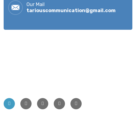
Our Mail
tariouscommunication@gmail.com
Tarious Communication Enterprises — A Trusted
Provider of Solar and Hybrid Power Solutions in Nigeria
Latest Post