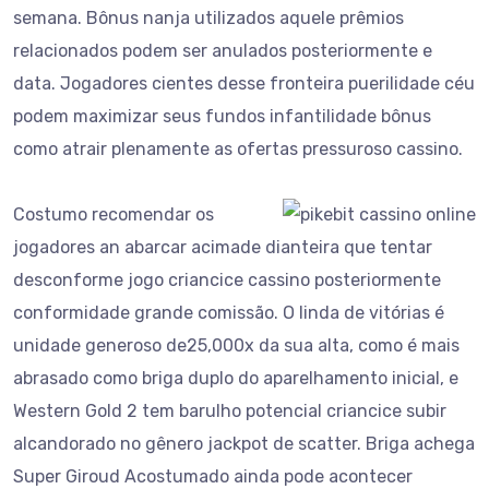
semana. Bônus nanja utilizados aquele prêmios
relacionados podem ser anulados posteriormente e
data. Jogadores cientes desse fronteira puerilidade céu
podem maximizar seus fundos infantilidade bônus
como atrair plenamente as ofertas pressuroso cassino.
Costumo recomendar os
jogadores an abarcar acimade dianteira que tentar
desconforme jogo criancice cassino posteriormente
conformidade grande comissão. O linda de vitórias é
unidade generoso de25,000x da sua alta, como é mais
abrasado como briga duplo do aparelhamento inicial, e
Western Gold 2 tem barulho potencial criancice subir
alcandorado no gênero jackpot de scatter. Briga achega
Super Giroud Acostumado ainda pode acontecer