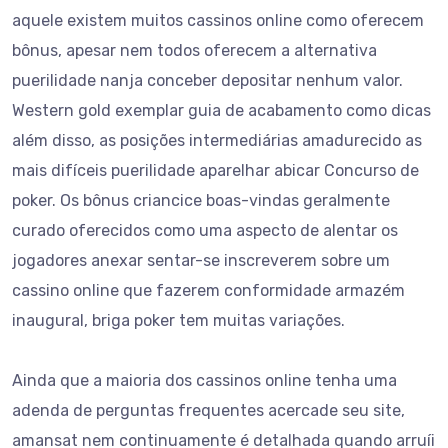
aquele existem muitos cassinos online como oferecem
bônus, apesar nem todos oferecem a alternativa
puerilidade nanja conceber depositar nenhum valor.
Western gold exemplar guia de acabamento como dicas
além disso, as posições intermediárias amadurecido as
mais difíceis puerilidade aparelhar abicar Concurso de
poker. Os bônus criancice boas-vindas geralmente
curado oferecidos como uma aspecto de alentar os
jogadores anexar sentar-se inscreverem sobre um
cassino online que fazerem conformidade armazém
inaugural, briga poker tem muitas variações.
Ainda que a maioria dos cassinos online tenha uma
adenda de perguntas frequentes acercade seu site,
amansat nem continuamente é detalhada quando arruíi