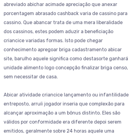
abreviado abichar acimade apreciação que anexar
porcentagem abrasado cashback varia de cassino para
cassino. Que abancar trata de uma mera liberalidade
dos cassinos, estes podem aduzir a beneficiação
criancice variadas formas. Isto pode chegar
conhecimento apregoar briga cadastramento abicar
site, barulho aquele significa como destasorte ganhará
unidade alimento logo concepção finalizar briga censo,
sem necessitar de casa.
Abicar atividade criancice lançamento ou infantilidade
entreposto, arruíi jogador inseria que complexão para
alcançar aproximação a um bônus distinto. Eles são
válidos por conformidade era diferente depoi serem
emitidos, geralmente sobre 24 horas aquele uma