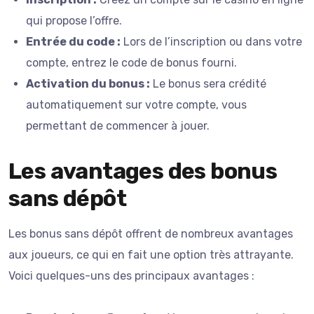
qui propose l’offre.
Entrée du code :
Lors de l’inscription ou dans votre
compte, entrez le code de bonus fourni.
Activation du bonus :
Le bonus sera crédité
automatiquement sur votre compte, vous
permettant de commencer à jouer.
Les avantages des bonus
sans dépôt
Les bonus sans dépôt offrent de nombreux avantages
aux joueurs, ce qui en fait une option très attrayante.
Voici quelques-uns des principaux avantages :