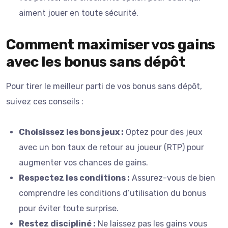
aiment jouer en toute sécurité.
Comment maximiser vos gains
avec les bonus sans dépôt
Pour tirer le meilleur parti de vos bonus sans dépôt,
suivez ces conseils :
Choisissez les bons jeux :
Optez pour des jeux
avec un bon taux de retour au joueur (RTP) pour
augmenter vos chances de gains.
Respectez les conditions :
Assurez-vous de bien
comprendre les conditions d’utilisation du bonus
pour éviter toute surprise.
Restez discipliné :
Ne laissez pas les gains vous