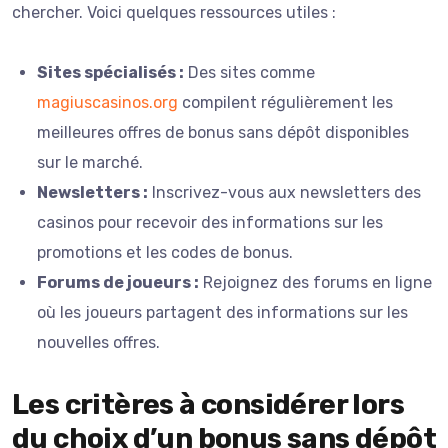
chercher. Voici quelques ressources utiles :
Sites spécialisés :
Des sites comme
magiuscasinos.org
compilent régulièrement les
meilleures offres de bonus sans dépôt disponibles
sur le marché.
Newsletters :
Inscrivez-vous aux newsletters des
casinos pour recevoir des informations sur les
promotions et les codes de bonus.
Forums de joueurs :
Rejoignez des forums en ligne
où les joueurs partagent des informations sur les
nouvelles offres.
Les critères à considérer lors
du choix d’un bonus sans dépôt