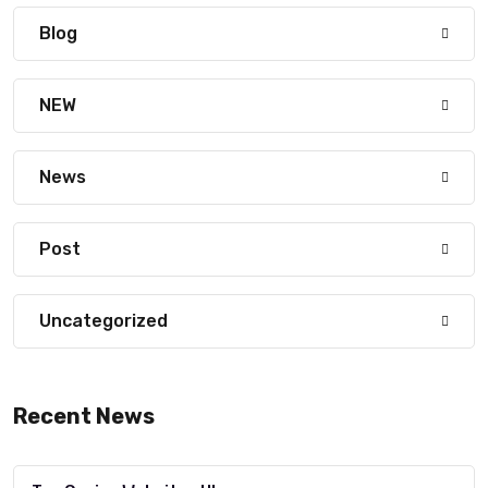
Blog
NEW
News
Post
Uncategorized
Recent News