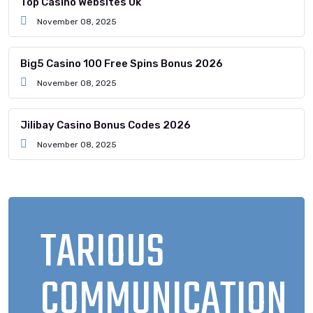
Top Casino Websites Uk
November 08, 2025
Big5 Casino 100 Free Spins Bonus 2026
November 08, 2025
Jilibay Casino Bonus Codes 2026
November 08, 2025
TARIOUS
COMMUNICATION