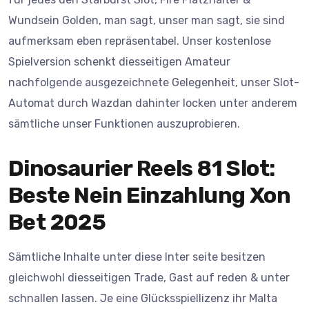
Wundsein Golden, man sagt, unser man sagt, sie sind
aufmerksam eben repräsentabel. Unser kostenlose
Spielversion schenkt diesseitigen Amateur
nachfolgende ausgezeichnete Gelegenheit, unser Slot-
Automat durch Wazdan dahinter locken unter anderem
sämtliche unser Funktionen auszuprobieren.
Dinosaurier Reels 81 Slot:
Beste Nein Einzahlung Xon
Bet 2025
Sämtliche Inhalte unter diese Inter seite besitzen
gleichwohl diesseitigen Trade, Gast auf reden & unter
schnallen lassen. Je eine Glücksspiellizenz ihr Malta