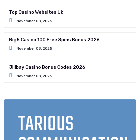
Top Casino Websites Uk
November 08, 2025
Big5 Casino 100 Free Spins Bonus 2026
November 08, 2025
Jilibay Casino Bonus Codes 2026
November 08, 2025
TARIOUS