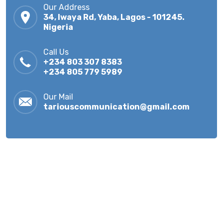
Our Address
34, Iwaya Rd, Yaba, Lagos - 101245.
Nigeria
Call Us
+234 803 307 8383
+234 805 779 5989
Our Mail
tariouscommunication@gmail.com
Tarious Communication Enterprises — A Trusted