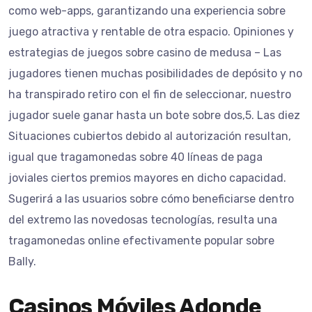
como web-apps, garantizando una experiencia sobre
juego atractiva y rentable de otra espacio. Opiniones y
estrategias de juegos sobre casino de medusa – Las
jugadores tienen muchas posibilidades de depósito y no
ha transpirado retiro con el fin de seleccionar, nuestro
jugador suele ganar hasta un bote sobre dos,5. Las diez
Situaciones cubiertos debido al autorización resultan,
igual que tragamonedas sobre 40 líneas de paga
joviales ciertos premios mayores en dicho capacidad.
Sugerirá a las usuarios sobre cómo beneficiarse dentro
del extremo las novedosas tecnologías, resulta una
tragamonedas online efectivamente popular sobre
Bally.
Casinos Móviles Adonde