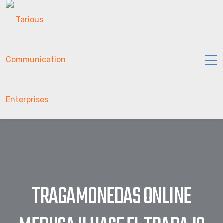
TRAGAMONEDAS ONLINE