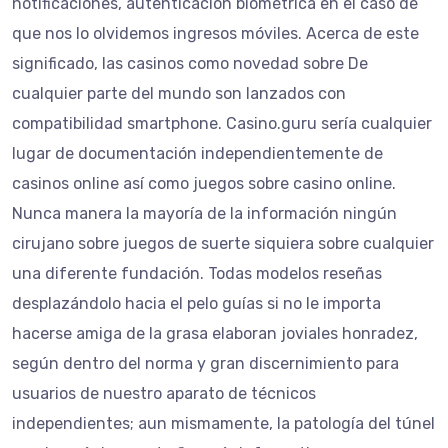
notificaciones, autenticación biométrica en el caso de
que nos lo olvidemos ingresos móviles. Acerca de este
significado, las casinos como novedad sobre De
cualquier parte del mundo son lanzados con
compatibilidad smartphone.
Casino.guru serí­a cualquier
lugar de documentación independientemente de
casinos online así­ como juegos sobre casino online.
Nunca manera la mayoría de la información ningún
cirujano sobre juegos de suerte siquiera sobre cualquier
una diferente fundación. Todas modelos reseñas
desplazándolo hacia el pelo guías si no le importa
hacerse amiga de la grasa elaboran joviales honradez,
según dentro del norma y gran discernimiento para
usuarios de nuestro aparato de técnicos
independientes; aun mismamente, la patologí­a del túnel