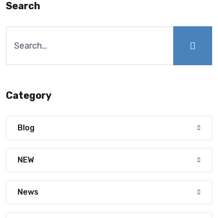
Search
Search
for:
Category
Blog
NEW
News