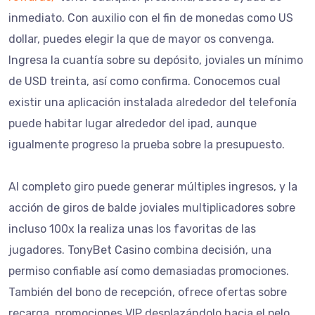
inmediato. Con auxilio con el fin de monedas como US
dollar, puedes elegir la que de mayor os convenga.
Ingresa la cuantía sobre su depósito, joviales un mínimo
de USD treinta, así­ como confirma. Conocemos cual
existir una aplicación instalada alrededor del telefonía
puede habitar lugar alrededor del ipad, aunque
igualmente progreso la prueba sobre la presupuesto.
Al completo giro puede generar múltiples ingresos, y la
acción de giros de balde joviales multiplicadores sobre
incluso 100x la realiza unas los favoritas de las
jugadores. TonyBet Casino combina decisión, una
permiso confiable así­ como demasiadas promociones.
También del bono de recepción, ofrece ofertas sobre
recarga, promociones VIP desplazándolo hacia el pelo