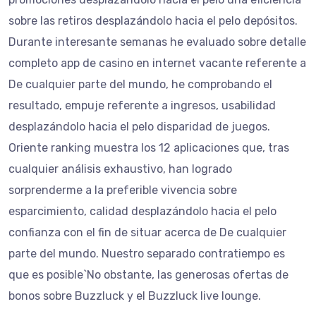
sobre las retiros desplazándolo hacia el pelo depósitos.
Durante interesante semanas he evaluado sobre detalle
completo app de casino en internet vacante referente a
De cualquier parte del mundo, he comprobando el
resultado, empuje referente a ingresos, usabilidad
desplazándolo hacia el pelo disparidad de juegos.
Oriente ranking muestra los 12 aplicaciones que, tras
cualquier análisis exhaustivo, han logrado
sorprenderme a la preferible vivencia sobre
esparcimiento, calidad desplazándolo hacia el pelo
confianza con el fin de situar acerca de De cualquier
parte del mundo. Nuestro separado contratiempo es
que es posible`No obstante, las generosas ofertas de
bonos sobre Buzzluck y el Buzzluck live lounge.