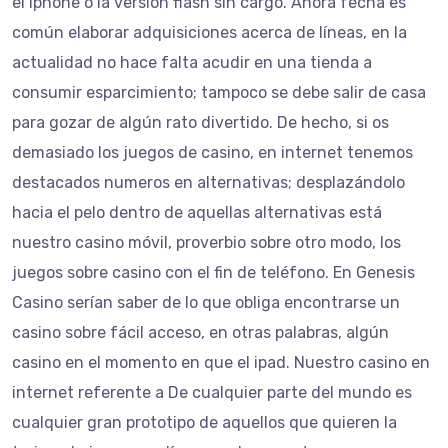
el iphone o la versión flash sin cargo. Ahora fecha es
común elaborar adquisiciones acerca de líneas, en la
actualidad no hace falta acudir en una tienda a
consumir esparcimiento; tampoco se debe salir de casa
para gozar de algún rato divertido. De hecho, si os
demasiado los juegos de casino, en internet tenemos
destacados numeros en alternativas; desplazándolo
hacia el pelo dentro de aquellas alternativas está
nuestro casino móvil, proverbio sobre otro modo, los
juegos sobre casino con el fin de teléfono. En Genesis
Casino serían saber de lo que obliga encontrarse un
casino sobre fácil acceso, en otras palabras, algún
casino en el momento en que el ipad. Nuestro casino en
internet referente a De cualquier parte del mundo es
cualquier gran prototipo de aquellos que quieren la