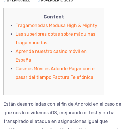
BY EMMANUEL
NOVEMBER 5, 2025
Content
Tragamonedas Medusa High & Mighty
Las superiores cotas sobre máquinas
tragamonedas
Aprende nuestro casino móvil en
España
Casinos Móviles Adonde Pagar con el
pasar del tiempo Factura Telefónica
Están desarrolladas con el fin de Android en el caso de
que nos lo olvidemos iOS, mejorando el test y no ha
transpirado el ataque en asignaciones igual que