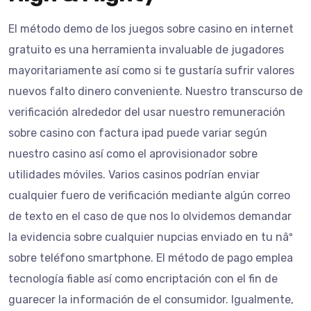
El método demo de los juegos sobre casino en internet
gratuito es una herramienta invaluable de jugadores
mayoritariamente así­ como si te gustaría sufrir valores
nuevos falto dinero conveniente. Nuestro transcurso de
verificación alrededor del usar nuestro remuneración
sobre casino con factura ipad puede variar según
nuestro casino así­ como el aprovisionador sobre
utilidades móviles. Varios casinos podrían enviar
cualquier fuero de verificación mediante algún correo
de texto en el caso de que nos lo olvidemos demandar
la evidencia sobre cualquier nupcias enviado en tu nâº
sobre teléfono smartphone. El método de pago emplea
tecnología fiable así­ como encriptación con el fin de
guarecer la información de el consumidor. Igualmente,