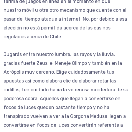
tarima de juegos en línea en el momento en que
nuestro móvil u otra otro mecanismo que cuente con el
pasar del tiempo ataque a internet. No, por debido a esa
elección no está permitida acerca de las casinos
regulados acerca de Chile.
Jugarás entre nuestro lumbre, las rayos y la lluvia,
gracias fuerte Zeus, el Meneje Olimpo y también en la
Acrópolis muy cercano. Elige cuidadosamente tus
apuestas así­ como elabora clic de elaborar rotar las
rodillos; ten cuidado hacia la venenosa mordedura de su
poderosa cobra. Aquellos que llegan a convertirse en
focos de luces queden bastante tiempo y no ha
transpirado vuelvan a ver a la Gorgona Medusa llegan a
convertirse en focos de luces convertirán referente a