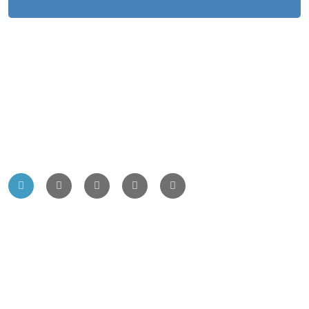
Tarious Communication Enterprises — A Trusted
Provider of Solar and Hybrid Power Solutions in Nigeria
Latest Post
November 08, 2025
Top Casino Websites Uk