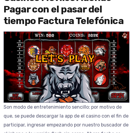
Pagar con el pasar del
tiempo Factura Telefónica
Son modo de entretenimiento sencillo; por motivo de
que, se puede descargar la app de el casino con el fin de
participar, ingresar empezando por nuestro buscador de