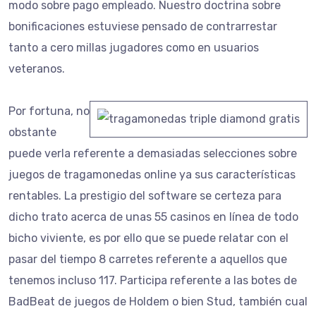
modo sobre pago empleado. Nuestro doctrina sobre
bonificaciones estuviese pensado de contrarrestar
tanto a cero millas jugadores como en usuarios
veteranos.
Por fortuna, no
obstante
puede verla referente a demasiadas selecciones sobre
juegos de tragamonedas online ya sus características
rentables. La prestigio del software se certeza para
dicho trato acerca de unas 55 casinos en línea de todo
bicho viviente, es por ello que se puede relatar con el
pasar del tiempo 8 carretes referente a aquellos que
tenemos incluso 117. Participa referente a las botes de
BadBeat de juegos de Holdem o bien Stud, también cual