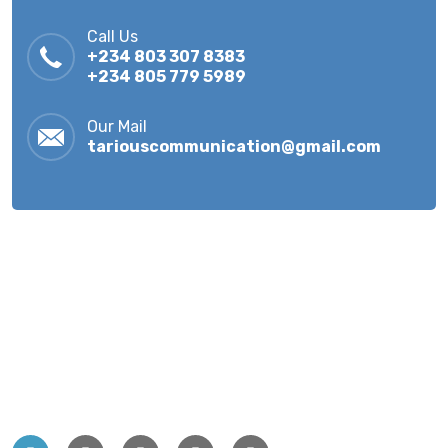
Call Us
+234 803 307 8383
+234 805 779 5989
Our Mail
tariouscommunication@gmail.com
Tarious Communication Enterprises — A Trusted
Provider of Solar and Hybrid Power Solutions in Nigeria